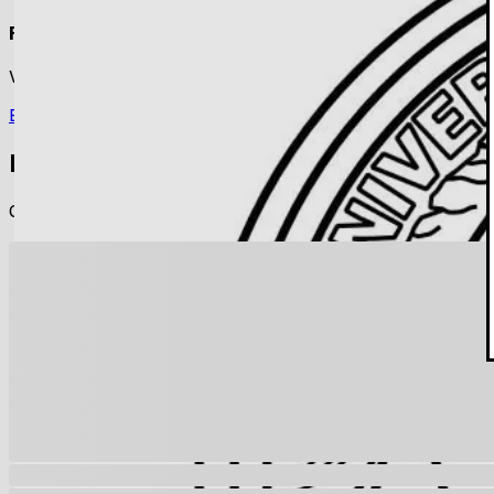
Faça login para ver os materiais
Você precisa estar logado para ver os materiais dessa disc
Entrar
Materiais relacionados
Outros materiais que podem te interessar enquanto não há