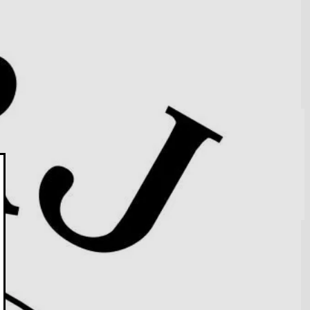
uitos. Campos magnéticos, leis d
...
Ler mais