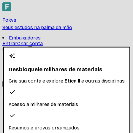
Fokvs
Seus estudos na palma da mão
Embaixadores
Entrar
Criar conta
Criar conta
Etica II
UNIVERSIDADE FEDERAL DO RIO DE JANEIRO
Desbloqueie milhares de materiais
Encontre provas, resumos e trabalhos de Etica II
Crie sua conta e explore
Etica II
e outras disciplinas
Ler mais
Nenhum inscrito ainda
Acesso a milhares de materiais
Materiais
Explore os materiais disponíveis
Resumos e provas organizados