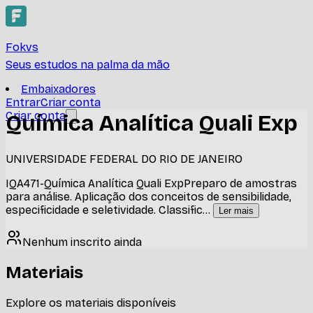
Fokvs
Seus estudos na palma da mão
Embaixadores
Entrar
Criar conta
Criar conta
Química Analítica Quali Exp
UNIVERSIDADE FEDERAL DO RIO DE JANEIRO
IQA471-Química Analítica Quali ExpPreparo de amostras
para análise. Aplicação dos conceitos de sensibilidade,
especificidade e seletividade. Classific
...
Ler mais
Nenhum inscrito ainda
Materiais
Explore os materiais disponíveis