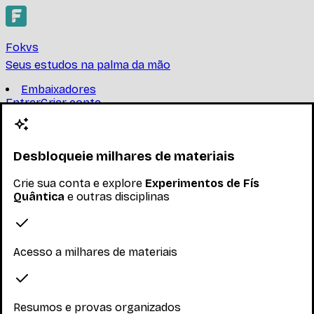
Fokvs
Seus estudos na palma da mão
Embaixadores
Entrar
Criar conta
Criar conta
Experimentos de Fís
Quântica
Desbloqueie milhares de materiais
Crie sua conta e explore
Experimentos de Fís
UNIVERSIDADE FEDERAL DO RIO DE JANEIRO
Quântica
e outras disciplinas
FIW246-Experimentos de Fís QuânticaExperiencia de
Milikan. Medida da relacao e/m para eletron. Radiacao de
Corpo Negro. Efeito Compton. Difracao de el
...
Ler mais
Acesso a milhares de materiais
Nenhum inscrito ainda
Materiais
Resumos e provas organizados