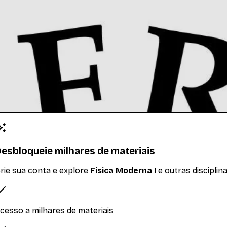
atividade. A radiação de uma carga elétrica acelerada. A dis
esbloqueie milhares de materiais
rie sua conta e explore
Física Moderna I
e outras disciplin
cesso a milhares de materiais