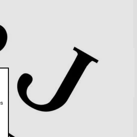
tribuição de Boltzmann. Teoria c
...
Ler mais
as