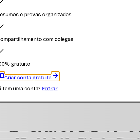
esumos e provas organizados
iplina
ompartilhamento com colegas
 materiais específicos desta disciplina
00% gratuito
Criar conta gratuita
á tem uma conta?
Entrar