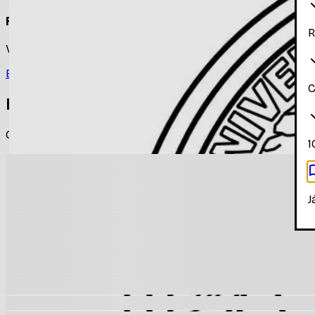
Faça login para ver os materiais
R
Você precisa estar logado para ver os materiais dessa disc
Entrar
C
Materiais relacionados
Outros materiais que podem te interessar enquanto não há
1
J