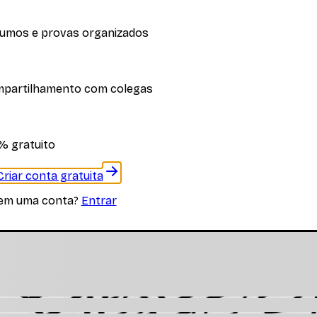
umos e provas organizados
iplina
partilhamento com colegas
 materiais específicos desta disciplina
% gratuito
Criar conta gratuita
tem uma conta?
Entrar