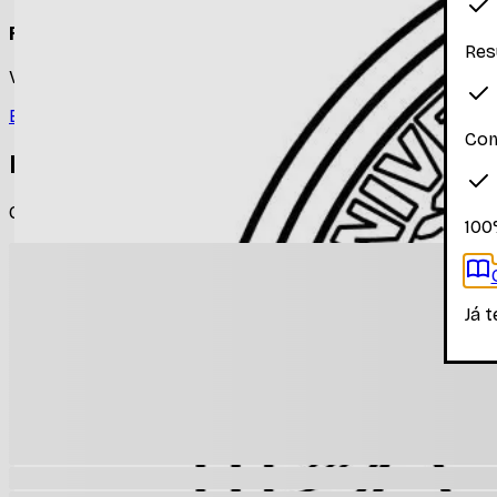
Faça login para ver os materiais
Res
Você precisa estar logado para ver os materiais dessa disc
Entrar
Com
Materiais relacionados
Outros materiais que podem te interessar enquanto não há
100
Já 