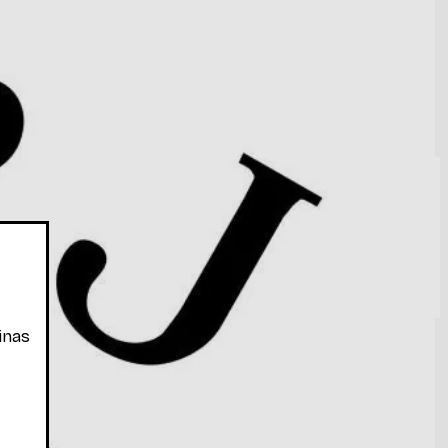
 pêndulo composto. Movimento oscilatór
...
Ler mais
inas