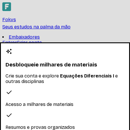
Fokvs
Seus estudos na palma da mão
Embaixadores
Entrar
Criar conta
Criar conta
Equações Diferenciais I
Desbloqueie milhares de materiais
UNIVERSIDADE DE SÃO PAULO
Crie sua conta e explore
Equações Diferenciais I
e
Estudo de teoremas e métodos de resolução para
outras disciplinas
equações diferenciais.
Ler mais
Nenhum inscrito ainda
Acesso a milhares de materiais
Materiais
Explore os materiais disponíveis
Resumos e provas organizados